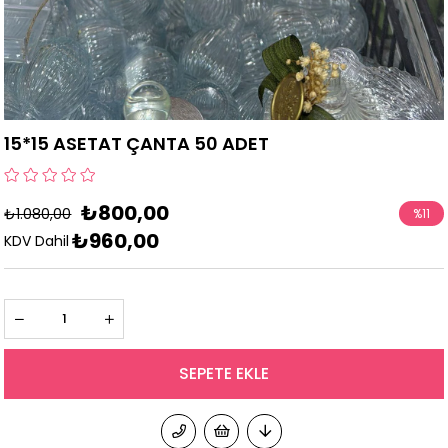
15*15 ASETAT ÇANTA 50 ADET
₺800,00
₺1.080,00
%
11
₺960,00
İndirim
KDV Dahil